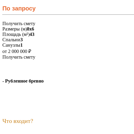
По запросу
Получить смету
Размеры (м)
8х6
Площадь (м²)
43
Спальни
3
Санузлы
1
от 2 000 000 ₽
Получить смету
- Рубленное бревно
Что входит?