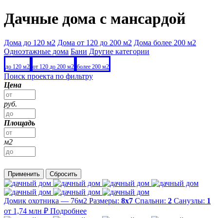
Дачные дома с мансардой
Дома до 120 м2
Дома от 120 до 200 м2
Дома более 200 м2
Одноэтажные дома
Бани
Другие категории
до 120 м2
от 120 до 200 м2
более 200 м2
Поиск проекта по фильтру
Цена
руб.
Площадь
м2
Применить
Сбросить
Домик охотника — 76м2
Размеры:
8х7
Спальни:
2
Санузлы:
1
от 1,74 млн ₽
Подробнее