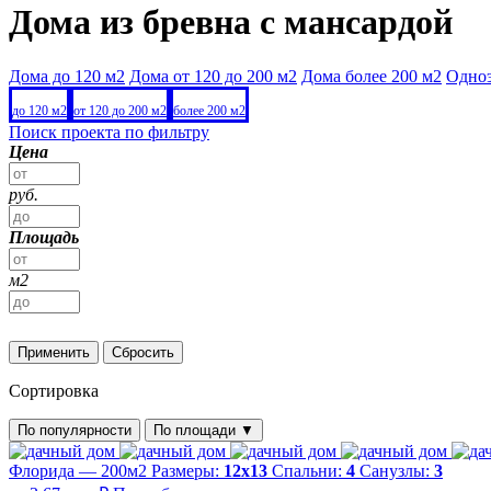
Дома из бревна с мансардой
Дома до 120 м2
Дома от 120 до 200 м2
Дома более 200 м2
Одно
до 120 м2
от 120 до 200 м2
более 200 м2
Поиск проекта по фильтру
Цена
руб.
Площадь
м2
Применить
Сбросить
Сортировка
По популярности
По площади
▼
Флорида — 200м2
Размеры:
12х13
Спальни:
4
Санузлы:
3