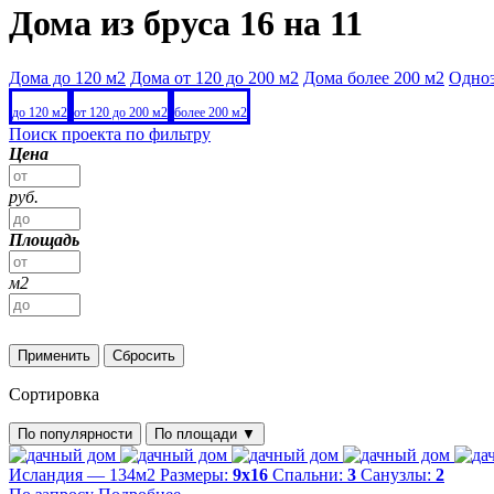
Дома из бруса 16 на 11
Дома до 120 м2
Дома от 120 до 200 м2
Дома более 200 м2
Одно
до 120 м2
от 120 до 200 м2
более 200 м2
Поиск проекта по фильтру
Цена
руб.
Площадь
м2
Применить
Сбросить
Сортировка
По популярности
По площади
▼
Исландия — 134м2
Размеры:
9х16
Спальни:
3
Санузлы:
2