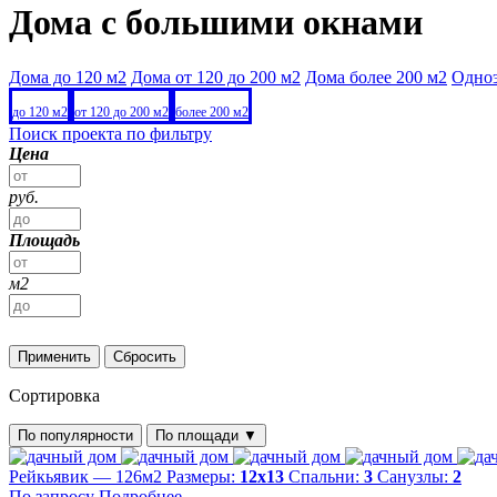
Дома с большими окнами
Дома до 120 м2
Дома от 120 до 200 м2
Дома более 200 м2
Одно
до 120 м2
от 120 до 200 м2
более 200 м2
Поиск проекта по фильтру
Цена
руб.
Площадь
м2
Применить
Сбросить
Сортировка
По популярности
По площади
▼
Рейкьявик — 126м2
Размеры:
12х13
Спальни:
3
Санузлы:
2
По запросу
Подробнее