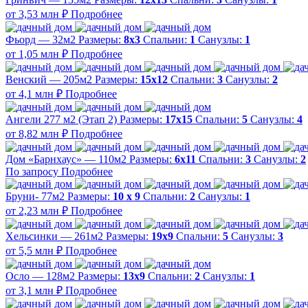
от 3,53 млн ₽
Подробнее
Фьорд — 32м2
Размеры:
8х3
Спальни:
1
Санузлы:
1
от 1,05 млн ₽
Подробнее
Венский — 205м2
Размеры:
15х12
Спальни:
3
Санузлы:
2
от 4,1 млн ₽
Подробнее
Ангели 277 м2 (Этап 2)
Размеры:
17х15
Спальни:
5
Санузлы:
4
от 8,82 млн ₽
Подробнее
Дом «Барнхаус» — 110м2
Размеры:
6х11
Спальни:
3
Санузлы:
2
По запросу
Подробнее
Бруни- 77м2
Размеры:
10 х 9
Спальни:
2
Санузлы:
1
от 2,23 млн ₽
Подробнее
Хельсинки — 261м2
Размеры:
19х9
Спальни:
5
Санузлы:
3
от 5,5 млн ₽
Подробнее
Осло — 128м2
Размеры:
13х9
Спальни:
2
Санузлы:
1
от 3,1 млн ₽
Подробнее