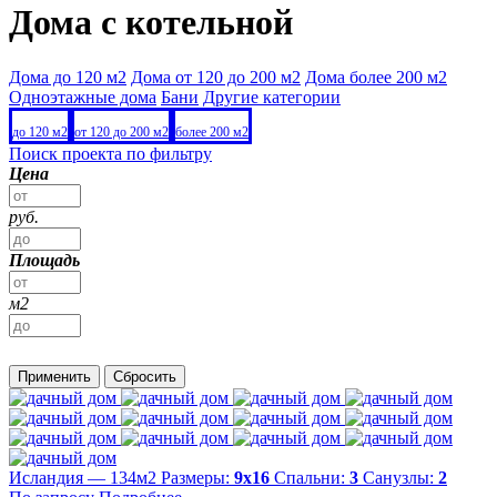
Дома с котельной
Дома до 120 м2
Дома от 120 до 200 м2
Дома более 200 м2
Одноэтажные дома
Бани
Другие категории
до 120 м2
от 120 до 200 м2
более 200 м2
Поиск проекта по фильтру
Цена
руб.
Площадь
м2
Применить
Сбросить
Исландия — 134м2
Размеры:
9х16
Спальни:
3
Санузлы:
2