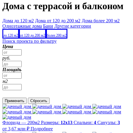
Дома с террасой и балконом
Дома до 120 м2
Дома от 120 до 200 м2
Дома более 200 м2
Одноэтажные дома
Бани
Другие категории
до 120 м2
от 120 до 200 м2
более 200 м2
Поиск проекта по фильтру
Цена
руб.
Площадь
м2
Применить
Сбросить
Флорида — 200м2
Размеры:
12х13
Спальни:
4
Санузлы:
3
от 3,67 млн ₽
Подробнее