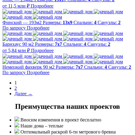
от 11,5 млн ₽
Подробнее
Финский — 193м2
Размеры:
13х9
Спальни:
4
Санузлы:
2
По запросу
Подробнее
Барнхаус 90 м2
Размеры:
7x7
Спальни:
4
Санузлы:
2
от 5,84 млн ₽
Подробнее
Немецкий фахверк 90 м2
Размеры:
7x7
Спальни:
4
Санузлы:
2
По запросу
Подробнее
1
2
Далее →
Преимущества наших проектов
Вносим изменения в проект бесплатно
Наши дома – теплые
Оптимальный раскрой 6-ти метрового бревна