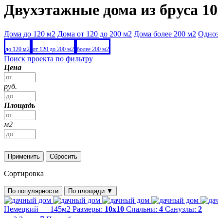
Двухэтажные дома из бруса 10
Дома до 120 м2
Дома от 120 до 200 м2
Дома более 200 м2
Одно
до 120 м2
от 120 до 200 м2
более 200 м2
Поиск проекта по фильтру
Цена
руб.
Площадь
м2
Применить
Сбросить
Сортировка
По популярности
По площади
▼
Немецкий — 145м2
Размеры:
10х10
Спальни:
4
Санузлы:
2