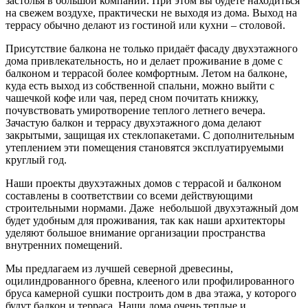
застолья в большой компании. При этом вы будете находиться
на свежем воздухе, практически не выходя из дома. Выход на
террасу обычно делают из гостиной или кухни – столовой.
Присутствие балкона не только придаёт фасаду двухэтажного
дома привлекательность, но и делает проживание в доме с
балконом и террасой более комфортным. Летом на балконе,
куда есть выход из собственной спальни, можно выйти с
чашечкой кофе или чая, перед сном почитать книжку,
почувствовать умиротворение теплого летнего вечера.
Зачастую балкон и террасу двухэтажного дома делают
закрытыми, защищая их стеклопакетами. С дополнительным
утеплением эти помещения становятся эксплуатируемыми
круглый год.
Наши проекты двухэтажных домов с террасой и балконом
составлены в соответствии со всеми действующими
строительными нормами. Даже небольшой двухэтажный дом
будет удобным для проживания, так как наши архитекторы
уделяют большое внимание организации пространства
внутренних помещений.
Мы предлагаем из лучшей северной древесины,
оцилиндрованного бревна, клееного или профилированного
бруса камерной сушки построить дом в два этажа, у которого
будут балкон и терраса. Наши дома очень теплые и