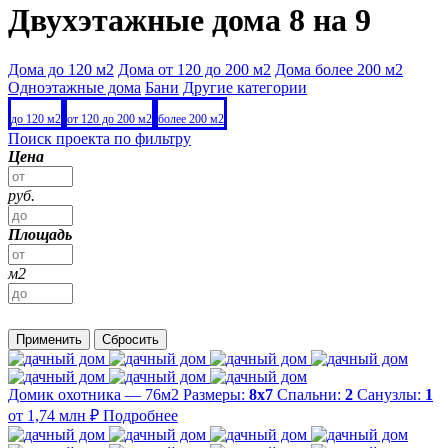
Двухэтажные дома 8 на 9
Дома до 120 м2
Дома от 120 до 200 м2
Дома более 200 м2
Одноэтажные дома
Бани
Другие категории
до 120 м2
от 120 до 200 м2
более 200 м2
Поиск проекта по фильтру
Цена
руб.
Площадь
м2
Применить
Сбросить
Домик охотника — 76м2
Размеры:
8х7
Спальни:
2
Санузлы:
1
от 1,74 млн ₽
Подробнее