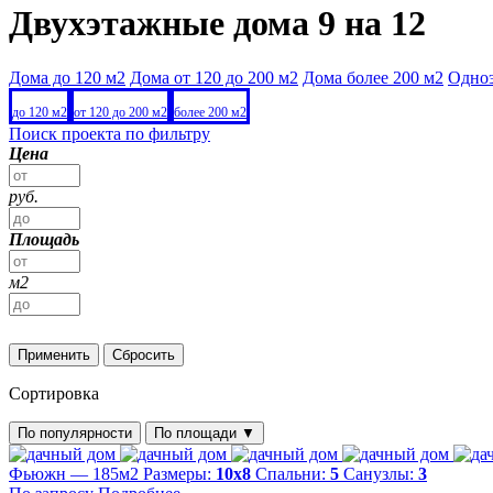
Двухэтажные дома 9 на 12
Дома до 120 м2
Дома от 120 до 200 м2
Дома более 200 м2
Одно
до 120 м2
от 120 до 200 м2
более 200 м2
Поиск проекта по фильтру
Цена
руб.
Площадь
м2
Применить
Сбросить
Сортировка
По популярности
По площади
▼
Фьюжн — 185м2
Размеры:
10х8
Спальни:
5
Санузлы:
3