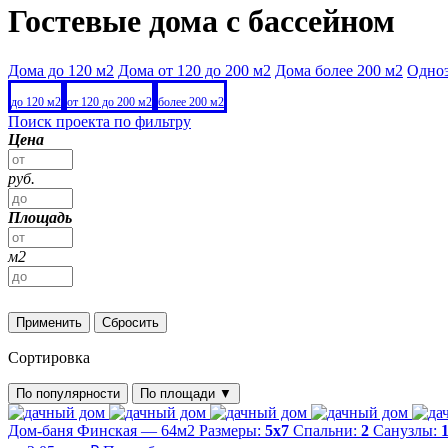
Гостевые дома с бассейном
Дома до 120 м2
Дома от 120 до 200 м2
Дома более 200 м2
Одно
до 120 м2
от 120 до 200 м2
более 200 м2
Поиск проекта по фильтру
Цена
руб.
Площадь
м2
Применить
Сбросить
Сортировка
По популярности
По площади
▼
Дом-баня Финская — 64м2
Размеры:
5х7
Спальни:
2
Санузлы: