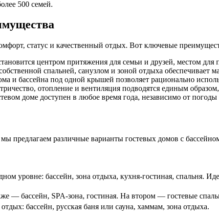
олее 500 семей.
еимущества
омфорт, статус и качественный отдых. Вот ключевые преимущест
тановится центром притяжения для семьи и друзей, местом для 
обственной спальней, санузлом и зоной отдыха обеспечивает ма
ма и бассейна под одной крышей позволяет рационально исполь
ричество, отопление и вентиляция подводятся единым образом,
евом доме доступен в любое время года, независимо от погоды 
, мы предлагаем различные варианты гостевых домов с бассейно
дном уровне: бассейн, зона отдыха, кухня-гостиная, спальня. Ид
же — бассейн, SPA-зона, гостиная. На втором — гостевые спаль
тдых: бассейн, русская баня или сауна, хаммам, зона отдыха.