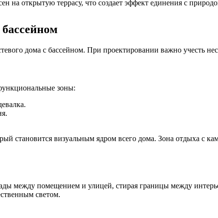
ен на открытую террасу, что создает эффект единения с природо
 бассейном
тевого дома с бассейном. При проектировании важно учесть не
 функциональные зоны:
девалка.
ня.
орый становится визуальным ядром всего дома. Зона отдыха с ка
ады между помещением и улицей, стирая границы между интерье
ественным светом.