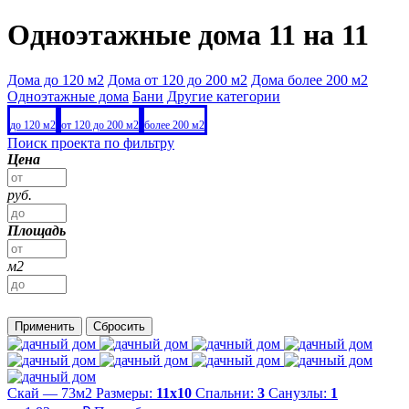
Одноэтажные дома 11 на 11
Дома до 120 м2
Дома от 120 до 200 м2
Дома более 200 м2
Одноэтажные дома
Бани
Другие категории
до 120 м2
от 120 до 200 м2
более 200 м2
Поиск проекта по фильтру
Цена
руб.
Площадь
м2
Применить
Сбросить
Скай — 73м2
Размеры:
11х10
Спальни:
3
Санузлы:
1