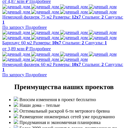
от 4,87 млн ₽
Подробнее
Немецкий фахверк 75 м2
Размеры:
12x7
Спальни:
2
Санузлы:
1
По запросу
Подробнее
Барнхаус 60 м2
Размеры:
10х7
Спальни:
2
Санузлы:
1
от 3,89 млн ₽
Подробнее
Немецкий фахверк 60 м2
Размеры:
10х7
Спальни:
2
Санузлы:
1
По запросу
Подробнее
Преимущества наших проектов
Вносим изменения в проект бесплатно
Наши дома – теплые
Оптимальный раскрой 6-ти метрового бревна
Размещение инженерных сетей уже продуманно
Продуманная и экономичная планировка