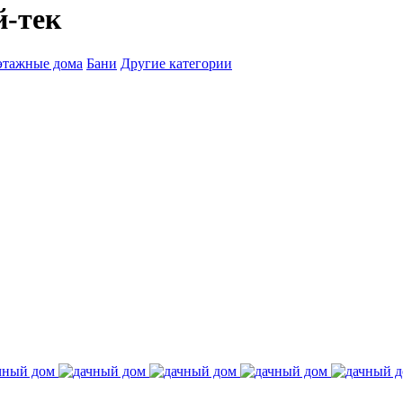
й-тек
этажные дома
Бани
Другие категории