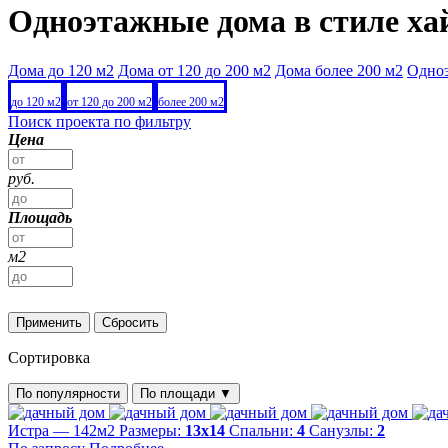
Одноэтажные дома в стиле ха
Дома до 120 м2
Дома от 120 до 200 м2
Дома более 200 м2
Одно
до 120 м2
от 120 до 200 м2
более 200 м2
Поиск проекта по фильтру
Цена
руб.
Площадь
м2
Применить
Сбросить
Сортировка
По популярности
По площади
▼
Истра — 142м2
Размеры:
13х14
Спальни:
4
Санузлы:
2