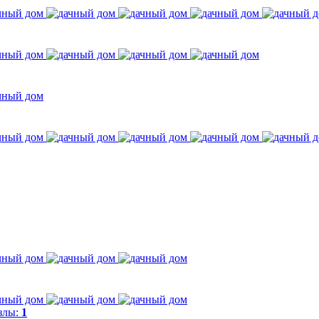
злы:
1