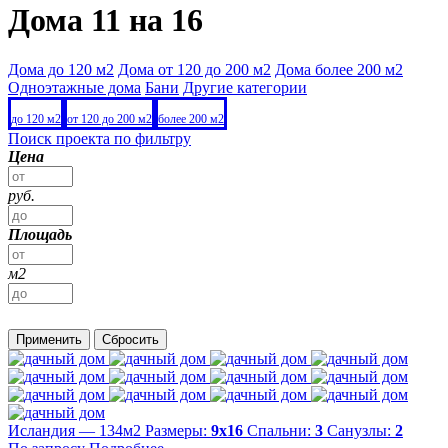
Дома 11 на 16
Дома до 120 м2
Дома от 120 до 200 м2
Дома более 200 м2
Одноэтажные дома
Бани
Другие категории
до 120 м2
от 120 до 200 м2
более 200 м2
Поиск проекта по фильтру
Цена
руб.
Площадь
м2
Применить
Сбросить
Исландия — 134м2
Размеры:
9х16
Спальни:
3
Санузлы:
2