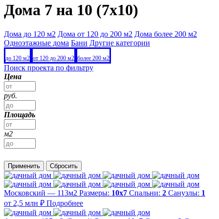
Дома 7 на 10 (7x10)
Дома до 120 м2
Дома от 120 до 200 м2
Дома более 200 м2
Одноэтажные дома
Бани
Другие категории
до 120 м2
от 120 до 200 м2
более 200 м2
Поиск проекта по фильтру
Цена
руб.
Площадь
м2
Применить
Сбросить
Московский — 113м2
Размеры:
10х7
Спальни:
2
Санузлы:
1
от 2,5 млн ₽
Подробнее