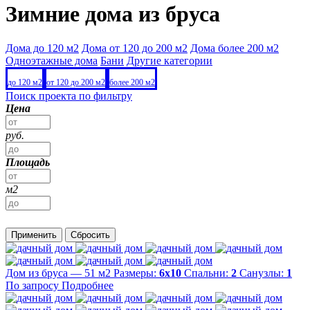
Зимние дома из бруса
Дома до 120 м2
Дома от 120 до 200 м2
Дома более 200 м2
Одноэтажные дома
Бани
Другие категории
до 120 м2
от 120 до 200 м2
более 200 м2
Поиск проекта по фильтру
Цена
руб.
Площадь
м2
Применить
Сбросить
Дом из бруса — 51 м2
Размеры:
6х10
Спальни:
2
Санузлы:
1
По запросу
Подробнее