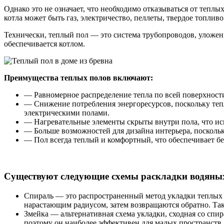
Однако это не означает, что необходимо отказываться от теп
котла может быть газ, электричество, пеллеты, твердое топлив
Технически, теплый пол — это система трубопроводов, уложенн
обеспечивается котлом.
Преимущества теплых полов включают:
— Равномерное распределение тепла по всей поверхности
— Снижение потребления энергоресурсов, поскольку тепл
электрическими полами.
— Нагревательные элементы скрыты внутри пола, что ис
— Больше возможностей для дизайна интерьера, посколь
— Пол всегда теплый и комфортный, что обеспечивает бе
Существуют следующие схемы раскладки водяных
Спираль — это распространенный метод укладки теплых п
нарастающим радиусом, затем возвращаются обратно. Та
Змейка — альтернативная схема укладки, сходная со спир
поэтому он наиболее эффективен для малых пространств,