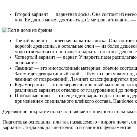
Второй вариант — паркетная доска. Она состоит из неск
пол. Ее длина может достигать до 2 метров, а толщина — 
Третий вариант — клееная паркетная доска. Она состоит
дорогой древесины, а остальные слои — из более дешево
мало отличается от настоящего паркета, но стоит дешевле
Четвертый вариант — паркет. У паркета пазы располагают
основание.
Ламинат — это многослойный материал, обычно состоящи
Затем идет декоративный слой — бумага с рисунком под 
ламинат от повреждений. Ламинат классифицируется прочн
Керамогранит — это невероятно прочный материал, которы
различных вариантах отделки: от глазурованной до пол
Пробковые полы — это еще один вариант для полов в дере
применением специального клейкого состава. Наиболее 
Деревянное покрытие пола часто является предпочтительным вы
Подготовка основания, или так называемого «пирога пола», о
варианты, тогда как для ленточного и свайного фундаментов —