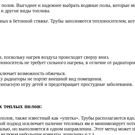
лых полов. Выгоднее и надежнее выбрать водяные полы, которые
о и другие виды топлива.
ых в бетонной стяжке. Трубы заполняются теплоносителем, кото
, поскольку нагрев воздуха происходит сверху вниз.
оноситель не требует сильного нагрева, в отличие от радиатор
ключает возможность обжечься.
ку радиаторы не портят внешний вид помещения.
зопасную игру детей и предотвращает простудные заболевания.
 теплых полов:
олов, также известный как «улитка». Трубы располагаются вдоль
кой подход исключает наличие тепловых ям и минимизирует пот
алью, но выполняется в одном направлении. Этот метод может п
 включая небольшие комнаты, коридоры и т.д.