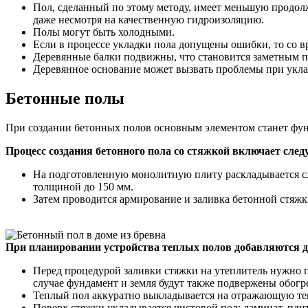
Пол, сделанный по этому методу, имеет меньшую продолж
даже несмотря на качественную гидроизоляцию.
Полы могут быть холодными.
Если в процессе укладки пола допущены ошибки, то со в
Деревянные балки подвижны, что становится заметным п
Деревянное основание может вызвать проблемы при укла
Бетонные полы
При создании бетонных полов основным элементом станет фунда
Процесс создания бетонного пола со стяжкой включает сле
На подготовленную монолитную плиту раскладывается сло
толщиной до 150 мм.
Затем проводится армирование и заливка бетонной стяжки
При планировании устройства теплых полов добавляются 
Перед процедурой заливки стяжки на утеплитель нужно п
случае фундамент и земля будут также подвержены обогре
Теплый пол аккуратно выкладывается на отражающую теп
Поверх стяжки укладывается чистовой пол: ламинат, плит