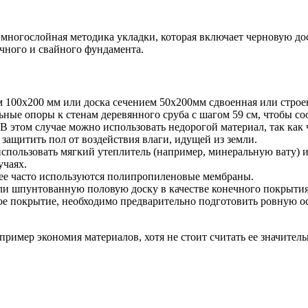
многослойная методика укладки, которая включает черновую дос
очного и свайного фундамента.
м 100х200 мм или доска сечением 50х200мм сдвоенная или строе
ьные опоры к стенам деревянного сруба с шагом 59 см, чтобы со
В этом случае можно использовать недорогой материал, так как 
ащитить пол от воздействия влаги, идущей из земли.
спользовать мягкий утеплитель (например, минеральную вату) 
учаях.
ее часто используются полипропиленовые мембраны.
и шпунтованную половую доску в качестве конечного покрытия,
ое покрытие, необходимо предварительно подготовить ровную о
пример экономия материалов, хотя не стоит считать ее значител