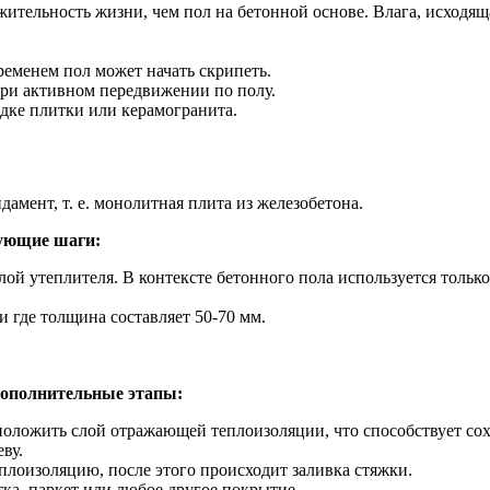
ительность жизни, чем пол на бетонной основе. Влага, исходя
ременем пол может начать скрипеть.
ри активном передвижении по полу.
дке плитки или керамогранита.
мент, т. е. монолитная плита из железобетона.
дующие шаги:
й утеплителя. В контексте бетонного пола используется тольк
 где толщина составляет 50-70 мм.
дополнительные этапы:
оложить слой отражающей теплоизоляции, что способствует сохр
ву.
лоизоляцию, после этого происходит заливка стяжки.
ка, паркет или любое другое покрытие.