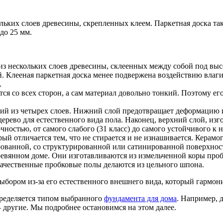
ольких слоев древесины, скрепленных клеем. Паркетная доска т
до 25 мм.
 из нескольких слоев древесины, склеенных между собой под вы
й. Клееная паркетная доска менее подвержена воздействию влаги
.
ся со всех сторон, а сам материал довольно тонкий. Поэтому ег
й из четырех слоев. Нижний слой предотвращает деформацию и 
дерево для естественного вида пола. Наконец, верхний слой, и
остью, от самого слабого (31 класс) до самого устойчивого к на
й отличается тем, что не стирается и не изнашивается. Керамо
ированной, со структурированной или сатинированной поверхнос
вянном доме. Они изготавливаются из измельченной коры пробко
качественные пробковые полы делаются из цельного шпона.
бором из-за его естественного внешнего вида, который гармони
пределяется типом выбранного
фундамента для дома
. Например, 
 другие. Мы подробнее остановимся на этом далее.