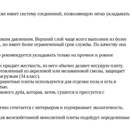
акже имеет систему соединений, позволяющую легко укладывать
соким давлением. Верхний слой чаще всего выполнен из более
, но имеет более ограниченный срок службы. По качеству она
о рекомендуется укладывать только на прочное и ровное
придает жесткость, из него обычно делают несущую плиту.
зготовленный из акриловой или меламиновой смолы, защищает
грузкам (34 класс).
гранитные плиты используются для отделки пола и есть в
тью.
вого дуба, которая, затем, сушится и прессуется с
чно сочетается с интерьером и подчеркивает экологичность.
для железобетонной монолитной плиты подойдут определенные