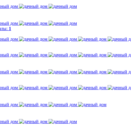
злы:
1