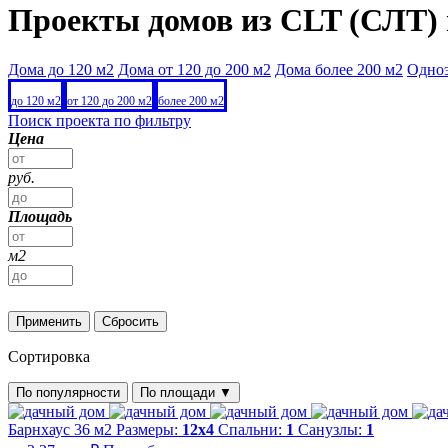
Проекты домов из CLT (СЛТ) 
Дома до 120 м2
Дома от 120 до 200 м2
Дома более 200 м2
Одно
до 120 м2
от 120 до 200 м2
более 200 м2
Поиск проекта по фильтру
Цена
руб.
Площадь
м2
Применить
Сбросить
Сортировка
По популярности
По площади
▼
Барнхаус 36 м2
Размеры:
12х4
Спальни:
1
Санузлы:
1