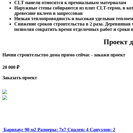
CLT панели относятся к премиальным материалам
Наружные стены собираются из плит CLT-термо, в ко
древесине вклеен и запрессован
Низкая теплопроводность и высокая удельная теплое
Снижение сроков строительства в 2 раза. Деревянная
позволяя сократить время отделочных работ и сроки 
Проект 
Начни строительство дома прямо сейчас - закажи проект
20 000 ₽
Заказать проект
Барнхаус 90 м2
Размеры:
7x7
Спален:
4
Санузлов:
2