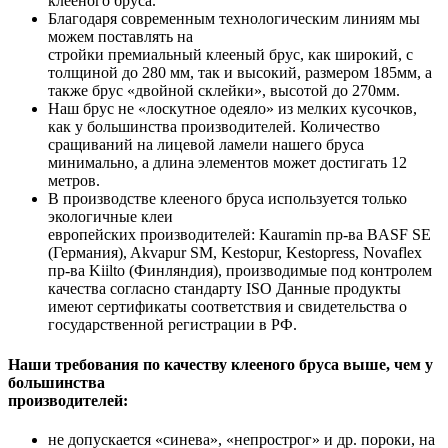
клееного бруса.
Благодаря современным технологическим линиям мы
можем поставлять на
стройки премиальный клееный брус, как широкий, с
толщиной до 280 мм, так и высокий, размером 185мм, а
также брус «двойной склейки», высотой до 270мм.
Наш брус не «лоскутное одеяло» из мелких кусочков,
как у большинства производителей. Количество
сращиваний на лицевой ламели нашего бруса
минимально, а длина элементов может достигать 12
метров.
В производстве клееного бруса используется только
экологичные клеи
европейских производителей: Kauramin пр-ва BASF SE
(Германия), Akvapur SM, Kestopur, Kestopress, Novaflex
пр-ва Kiilto (Финляндия), производимые под контролем
качества согласно стандарту ISO Данные продукты
имеют сертификаты соответствия и свидетельства о
государственной регистрации в РФ.
Наши требования по качеству клееного бруса выше, чем у
большинства
производителей:
не допускается «синева», «непрострог» и др. пороки, на