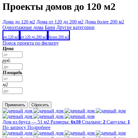
Проекты домов до 120 м2
Дома до 120 м2
Дома от 120 до 200 м2
Дома более 200 м2
Одноэтажные дома
Бани
Другие категории
до 120 м2
от 120 до 200 м2
более 200 м2
Поиск проекта по фильтру
Цена
руб.
Площадь
м2
Применить
Сбросить
Дом из бруса — 51 м2
Размеры:
6х10
Спальни:
2
Санузлы:
1
По запросу
Подробнее