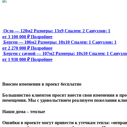
Осло — 128м2
Размеры:
13х9
Спален:
2
Санузлов:
1
от 3 100 000 ₽
Подробнее
Берген — 106м2
Размеры:
10х10
Спален:
1
Санузлов:
1
от 2 270 000 ₽
Подробнее
Берген с сауной — 107м2
Размеры:
10х10
Спален:
1
Санузл
от 1 930 000 ₽
Подробнее
Вносим изменения в проект бесплатно
Большинство клиентов просят внести свои изменения в прое
помещения. Мы с удовольствием реализуем пожелания клие
Наши дома – теплые
Ошибки в проекте могут привести к утечкам тепла: «непра