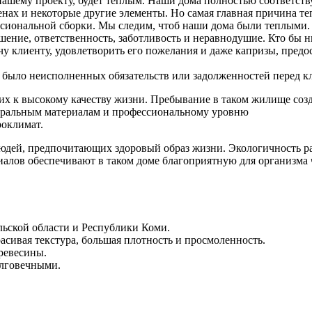
ашему проекту, будет теплым. Наши дома полностью соответств
нах и некоторые другие элементы. Но самая главная причина те
ессиональной сборки. Мы следим, чтоб наши дома были теплыми.
шение, ответственность, заботливость и неравнодушие. Кто бы 
 клиенту, удовлетворить его пожелания и даже капризы, предос
не было неисполненных обязательств или задолженностей перед 
 к высокому качеству жизни. Пребывание в таком жилище созд
атуральным материалам и профессиональному уровню
роклимат.
людей, предпочитающих здоровый образ жизни. Экологичность р
алов обеспечивают в таком доме благоприятную для организма че
льской области и Республики Коми.
асивая текстура, большая плотность и просмоленность.
ревесины.
олговечными.