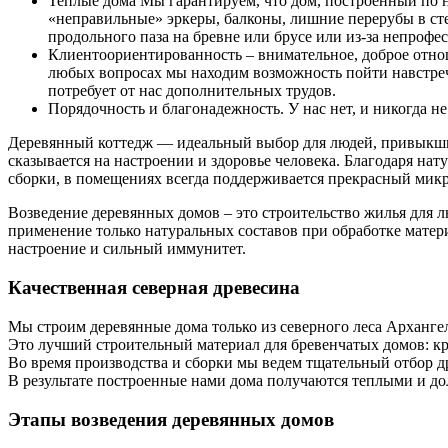
Теплые дома
Мы гарантируем, чтo дом, построенный по н
«неправильные» эркеры, балконы, лишние перерубы в сте
продольного паза на бревне или брусе или из-за непроф
Клиентоориентированность
– внимательное, доброе отно
любых вопросах мы находим возможность пойти навстречу
потребует от нас дополнительных трудов.
Порядочность и благонадежность.
У нас нет, и никогда 
Деревянный коттедж — идеальный выбор для людей, привыкших
сказывается на настроении и здоровье человека. Благодаря н
сборки, в помещениях всегда поддерживается прекрасный мик
Возведение деревянных домов – это строительство жилья для 
применение только натуральных составов при обработке матери
настроение и сильный иммунитет.
Качественная северная древесина
Мы строим деревянные дома только из северного леса Арханге
Это лучший строительный материал для бревенчатых домов: кр
Во время производства и сборки мы ведем тщательный отбор д
В результате построенные нами дома получаются теплыми и д
Этапы возведения деревянных домов