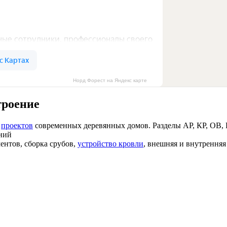
Норд Форест на Яндекс карте
троение
х
проектов
современных деревянных домов. Разделы АР, КР, ОВ, В
ний
ентов, сборка срубов,
устройство кровли
, внешняя и внутрення