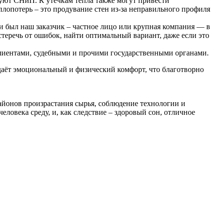
уют СНиП. К утечкам тепла также могут привести
плопотерь – это продувание стен из-за неправильного профиля
ни был наш заказчик – частное лицо или крупная компания — в
теречь от ошибок, найти оптимальный вариант, даже если это
клиентами, судебными и прочими государственными органами.
аёт эмоциональный и физический комфорт, что благотворно
айонов произрастания сырья, соблюдение технологии и
ловека среду, и, как следствие – здоровый сон, отличное