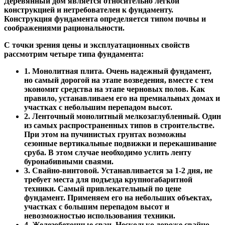
Деревянный дом является относительно лёгкой
конструкцией и нетребователен к фундаменту.
Конструкция фундамента определяется типом почвы и
соображениями рациональности.
С точки зрения цены и эксплуатационных свойств
рассмотрим четыре типа фундамента:
1. Монолитная плита. Очень надежный фундамент,
но самый дорогой на этапе возведения, вместе с тем
экономит средства на этапе черновых полов. Как
правило, устанавливаем его на премиальных домах и
участках с небольшим перепадом высот.
2. Ленточный монолитный мелкозаглубленный. Один
из самых распространенных типов в строительстве.
При этом на пучинистых грунтах возможны
сезонные вертикальные подвижки и перекашивание
сруба. В этом случае необходимо услить ленту
буронабивными сваями.
3. Свайно-винтовой. Устанавливается за 1-2 дня, не
требует места для подъезда крупногабаритной
техники. Самый привлекательный по цене
фундамент. Применяем его на небольших объектах,
участках с большим перепадом высот и
невозможностью использования техники.
4. Железобетонные сваи. Несколько дороже свайно-