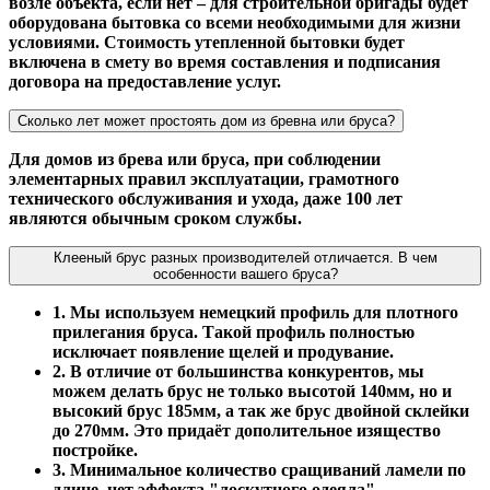
возле объекта, если нет – для строительной бригады будет
оборудована бытовка со всеми необходимыми для жизни
условиями. Стоимость утепленной бытовки будет
включена в смету во время составления и подписания
договора на предоставление услуг.
Сколько лет может простоять дом из бревна или бруса?
Для домов из брева или бруса, при соблюдении
элементарных правил эксплуатации, грамотного
технического обслуживания и ухода, даже 100 лет
являются обычным сроком службы.
Клееный брус разных производителей отличается. В чем
особенности вашего бруса?
1. Мы используем немецкий профиль для плотного
прилегания бруса. Такой профиль полностью
исключает появление щелей и продувание.
2. В отличие от большинства конкурентов, мы
можем делать брус не только высотой 140мм, но и
высокий брус 185мм, а так же брус двойной склейки
до 270мм. Это придаёт дополительное изящество
постройке.
3. Минимальное количество сращиваний ламели по
длине, нет эффекта "лоскутного одеяла".