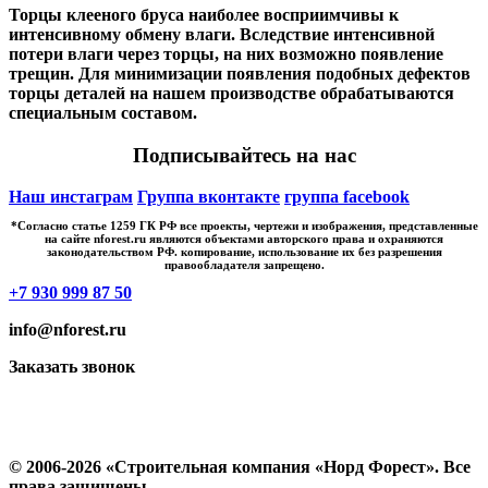
Торцы клееного бруса наиболее восприимчивы к
интенсивному обмену влаги. Вследствие интенсивной
потери влаги через торцы, на них возможно появление
трещин. Для минимизации появления подобных дефектов
торцы деталей на нашем производстве обрабатываются
специальным составом.
Подписывайтесь на нас
Наш инстаграм
Группа вконтакте
группа facebook
*Cогласно статье 1259 ГК РФ все проекты, чертежи и изображения, представленные
на сайте nforest.ru являются объектами авторского права и охраняются
законодательством РФ. копирование, использование их без разрешения
правообладателя запрещено.
+7 930 999 87 50
info@nforest.ru
Заказать звонок
Политика конфиденциальности
Согласие на обработку персональных данных
© 2006-2026 «Строительная компания «Норд Форест». Все
права защищены.