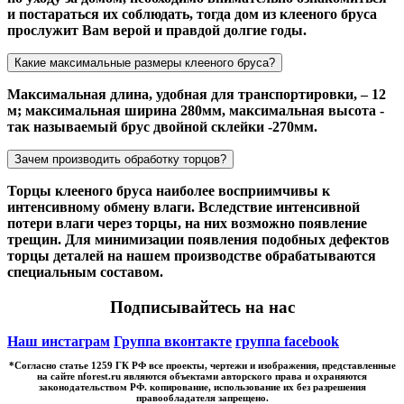
и постараться их соблюдать, тогда дом из клееного бруса
прослужит Вам верой и правдой долгие годы.
Какие максимальные размеры клееного бруса?
Максимальная длина, удобная для транспортировки, – 12
м; максимальная ширина 280мм, максимальная высота -
так называемый брус двойной склейки -270мм.
Зачем производить обработку торцов?
Торцы клееного бруса наиболее восприимчивы к
интенсивному обмену влаги. Вследствие интенсивной
потери влаги через торцы, на них возможно появление
трещин. Для минимизации появления подобных дефектов
торцы деталей на нашем производстве обрабатываются
специальным составом.
Подписывайтесь на нас
Наш инстаграм
Группа вконтакте
группа facebook
*Cогласно статье 1259 ГК РФ все проекты, чертежи и изображения, представленные
на сайте nforest.ru являются объектами авторского права и охраняются
законодательством РФ. копирование, использование их без разрешения
правообладателя запрещено.