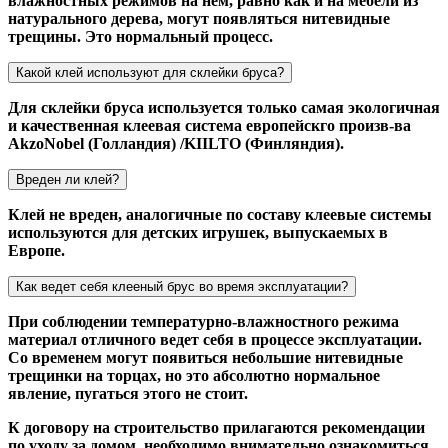
влажностных режимов на нём, равно как и на мебели из
натурального дерева, могут появляться нитевидные
трещины. Это нормальный процесс.
Какой клей используют для склейки бруса?
Для склейки бруса используется только самая экологичная
и качественная клеевая система европейскго произв-ва
AkzoNobel (Голландия) /KIILTO (Финляндия).
Вреден ли клей?
Клей не вреден, аналогичные по составу клеевые системы
используются для детских игрушек, выпускаемых в
Европе.
Как ведет себя клееный брус во время эксплуатации?
При соблюдении температурно-влажностного режима
материал отличного ведет себя в процессе эксплуатации.
Со временем могут появиться небольшие нитевидные
трещинки на торцах, но это абсолютно нормальное
явление, пугаться этого не стоит.
К договору на строительство прилагаются рекомендации
по уходу за домом, необходимо внимательно ознакомиться