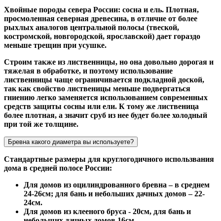
Хвойные породы севера России: сосна и ель. Плотная,
просмоленная северная древесина, в отличие от более
рыхлых аналогов центральной полосы (твеской,
костромской, новгородской, ярославской) дает гораздо
меньше трещин при усушке.
Строим также из лиственницы, но она довольно дорогая и
тяжелая в обработке, и поэтому использование
лиственницы чаще ограничивается подкладной доской,
так как свойство лиственицы меньше подвергаться
гниению легко заменяется использованием современных
средств защиты сосны или ели. К тому же лиственица
более плотная, а значит сруб из нее будет более холодный
при той же толщине.
Бревна какого диаметра вы используете?
Стандартные размеры для круглогодичного использвания
дома в средней полосе России:
Для домов из оцилиндрованного бревна – в среднем
24-26см; для бань и небольших дачных домов – 22-
24см.
Для домов из клееного бруса - 20см, для бань и
небольших дачных домов 16см.