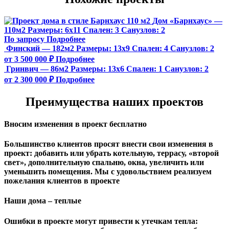
Дом «Барнхаус» —
110м2
Размеры:
6х11
Спален:
3
Санузлов:
2
По запросу
Подробнее
Финский — 182м2
Размеры:
13х9
Спален:
4
Санузлов:
2
от 3 500 000 ₽
Подробнее
Гринвич — 86м2
Размеры:
13х6
Спален:
1
Санузлов:
2
от 2 300 000 ₽
Подробнее
Преимущества наших проектов
Вносим изменения в проект бесплатно
Большинство клиентов просят внести свои изменения в
проект: добавить или убрать котельную, террасу, «второй
свет», дополнительную спальню, окна, увеличить или
уменьшить помещения. Мы с удовольствием реализуем
пожелания клиентов в проекте
Наши дома – теплые
Ошибки в проекте могут привести к утечкам тепла: