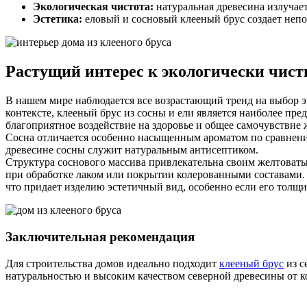
Экологическая чистота:
натуральная древесина излучае
Эстетика:
еловый и сосновый клееный брус создает непо
Растущий интерес к экологически чис
В нашем мире наблюдается все возрастающий тренд на выбор э
контексте, клееный брус из сосны и ели является наиболее п
благоприятное воздействие на здоровье и общее самочувствие 
Сосна отличается особенно насыщенным ароматом по сравнению
древесине сосны служит натуральным антисептиком.
Структура соснового массива привлекательна своим желтоват
при обработке лаком или покрытии колерованными составами. 
что придает изделию эстетичный вид, особенно если его толщ
Заключительная рекомендация
Для строительства домов идеально подходит
клееный брус
из с
натуральностью и высоким качеством северной древесины от к