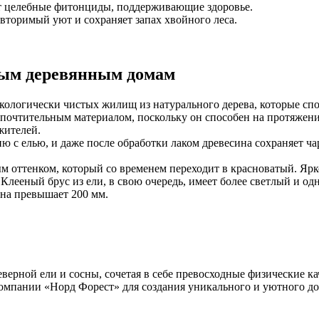
т целебные фитонциды, поддерживающие здоровье.
вторимый уют и сохраняет запах хвойного леса.
тым деревянным домам
кологически чистых жилищ из натурального дерева, которые сп
редпочтительным материалом, поскольку он способен на протяже
жителей.
 с елью, и даже после обработки лаком древесина сохраняет ча
ым оттенком, который со временем переходит в красноватый. Я
Клееный брус из ели, в свою очередь, имеет более светлый и о
ина превышает 200 мм.
еверной ели и сосны, сочетая в себе превосходные физические к
омпании «Норд Форест» для создания уникального и уютного до