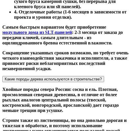
сухого бруса камерной сушки, без перерыва для
клееного бруса или slt панелей).
4. Отделочные работы (1-6 месяцев в зависимости от
проекта и уровня отделки).
Самым быстрым вариантом будет приобретение
модульного дома из SLT-панелей
: 2-3 месяца от заказа до
передачи ключей, самым длительным - из
оцилиндрованного бревна естественной влажности.
Сокращение указанных сроков возможно, но требует очень
четкого взаимодействия заказчика и исполнителя, а также
привносит риски неблагоприятных последствий
незавершенной усадки.
Какие породы дерева используются в строительстве?
Хвойные породы севера России: сосна и ель. Плотная,
просмоленная северная древесина, в отличие от более
рыхлых аналогов центральной полосы (твеской,
костромской, новгородской, ярославской) дает гораздо
меньше трещин при усушке.
Строим также из лиственницы, но она довольно дорогая и
тяжелая в обработке, и поэтому использование
лиственницы чаще ограничивается подкладной доской,