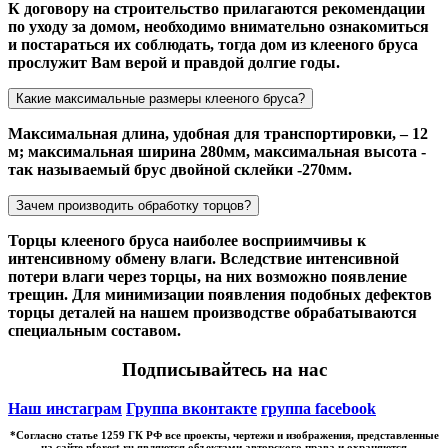
К договору на строительство прилагаются рекомендации
по уходу за домом, необходимо внимательно ознакомиться
и постараться их соблюдать, тогда дом из клееного бруса
прослужит Вам верой и правдой долгие годы.
Какие максимальные размеры клееного бруса?
Максимальная длина, удобная для транспортировки, – 12
м; максимальная ширина 280мм, максимальная высота -
так называемый брус двойной склейки -270мм.
Зачем производить обработку торцов?
Торцы клееного бруса наиболее восприимчивы к
интенсивному обмену влаги. Вследствие интенсивной
потери влаги через торцы, на них возможно появление
трещин. Для минимизации появления подобных дефектов
торцы деталей на нашем производстве обрабатываются
специальным составом.
Подписывайтесь на нас
Наш инстаграм
Группа вконтакте
группа facebook
*Cогласно статье 1259 ГК РФ все проекты, чертежи и изображения, представленные
на сайте nforest.ru являются объектами авторского права и охраняются