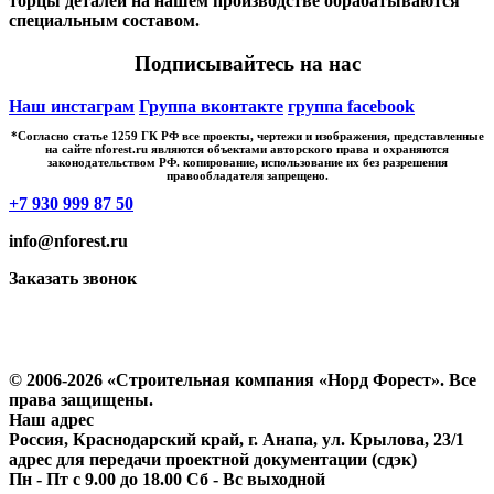
торцы деталей на нашем производстве обрабатываются
специальным составом.
Подписывайтесь на нас
Наш инстаграм
Группа вконтакте
группа facebook
*Cогласно статье 1259 ГК РФ все проекты, чертежи и изображения, представленные
на сайте nforest.ru являются объектами авторского права и охраняются
законодательством РФ. копирование, использование их без разрешения
правообладателя запрещено.
+7 930 999 87 50
info@nforest.ru
Заказать звонок
Политика конфиденциальности
Согласие на обработку персональных данных
© 2006-2026 «Строительная компания «Норд Форест». Все
права защищены.
Наш адрес
Россия, Краснодарский край, г. Анапа, ул. Крылова, 23/1
адрес для передачи проектной документации (сдэк)
Пн - Пт с 9.00 до 18.00 Сб - Вс выходной