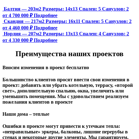
Балтия — 203м2
Размеры:
14х13
Спален:
5
Санузлов:
2
от 4 700 000 ₽
Подробнее
Скандия — 217м2
Размеры:
16х11
Спален:
5
Санузлов:
2
от 4 460 000 ₽
Подробнее
Нордия — 207м2
Размеры:
13х13
Спален:
4
Санузлов:
2
от 4 330 000 ₽
Подробнее
Преимущества наших проектов
Вносим изменения в проект бесплатно
Большинство клиентов просят внести свои изменения в
проект: добавить или убрать котельную, террасу, «второй
свет», дополнительную спальню, окна, увеличить или
уменьшить помещения. Мы с удовольствием реализуем
пожелания клиентов в проекте
Наши дома – теплые
Ошибки в проекте могут привести к утечкам тепла:
«неправильные» эркеры, балконы, лишние перерубы в
стенах и некоторые другие элементы. Мы гарантируем,