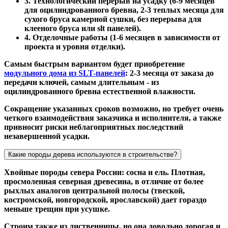
3. Технологический перерыв на усадку (6-9 месяцев
для оцилиндрованного бревна, 2-3 теплых месяца для
сухого бруса камерной сушки, без перерыва для
клееного бруса или slt панелей).
4. Отделочные работы (1-6 месяцев в зависимости от
проекта и уровня отделки).
Самым быстрым вариантом будет приобретение
модульного дома из SLT-панелей
: 2-3 месяца от заказа до
передачи ключей, самым длительным - из
оцилиндрованного бревна естественной влажности.
Сокращение указанных сроков возможно, но требует очень
четкого взаимодействия заказчика и исполнителя, а также
привносит риски неблагоприятных последствий
незавершенной усадки.
Какие породы дерева используются в строительстве?
Хвойные породы севера России: сосна и ель. Плотная,
просмоленная северная древесина, в отличие от более
рыхлых аналогов центральной полосы (твеской,
костромской, новгородской, ярославской) дает гораздо
меньше трещин при усушке.
Строим также из лиственницы, но она довольно дорогая и