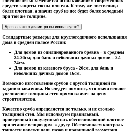
гниению легко заменяется использованием современных
средств защиты сосны или ели. К тому же лиственица
более плотная, а значит сруб из нее будет более холодный
при той же толщине.
Бревна какого диаметра вы используете?
Стандартные размеры для круглогодичного использвания
дома в средней полосе России:
Для домов из оцилиндрованного бревна – в среднем
24-26см; для бань и небольших дачных домов – 22-
24см.
Для домов из клееного бруса - 20см, для бань и
небольших дачных домов 16см.
Возможно изготовление срубов с другой толщиной по
заданию заказчика. Но следует помнить, что значительное
увеличение толщины стен прямо влияет на цену
строительтства.
Качество сруба определяется не только, и не столько
толщиной стен. Мы используем правильный,
проверенный полулунный паз, обеспечивающий плотное
прилегание венцов друг к другу. Обеспечиваем контроль
точности нарезки чаш, пазов и правильной геометрии