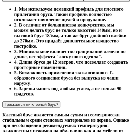
1. Мы используем немецкий профиль для плотного
прилегания бруса. Такой профиль полностью
исключает появление щелей и продувание.
2. В отличие от большинства конкурентов, мы
можем делать брус не только высотой 140мм, но и
высокий брус 185мм, а так же брус двойной склейки
до 270мм. Это придаёт дополительное изящество
постройке.
3. Минимальное количество сращиваний ламели по
длине, нет эффекта "лоскутного одеяла".
4. Длина бруса до 12 метров, что позволяет создавать
просторные помещения.
5. Возможность применения эксклюзивного Т-
образного соединение бруса без выпуска из чаши
наружу.
6. Зарезка чашек под любым углом, а не только 90
градусов.
Трескается ли клееный брус?
Клееный брус является самым сухим и геометрически
стабильным среди стеновых материалов из дерева. Однако
при несоблюдении рекомендуемых температурно-
влажностных режимов на нём, равно как и на мебели из