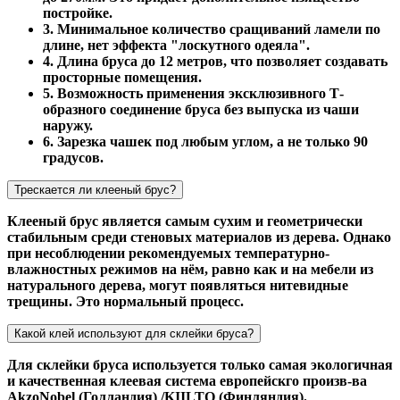
постройке.
3. Минимальное количество сращиваний ламели по
длине, нет эффекта "лоскутного одеяла".
4. Длина бруса до 12 метров, что позволяет создавать
просторные помещения.
5. Возможность применения эксклюзивного Т-
образного соединение бруса без выпуска из чаши
наружу.
6. Зарезка чашек под любым углом, а не только 90
градусов.
Трескается ли клееный брус?
Клееный брус является самым сухим и геометрически
стабильным среди стеновых материалов из дерева. Однако
при несоблюдении рекомендуемых температурно-
влажностных режимов на нём, равно как и на мебели из
натурального дерева, могут появляться нитевидные
трещины. Это нормальный процесс.
Какой клей используют для склейки бруса?
Для склейки бруса используется только самая экологичная
и качественная клеевая система европейскго произв-ва
AkzoNobel (Голландия) /KIILTO (Финляндия).