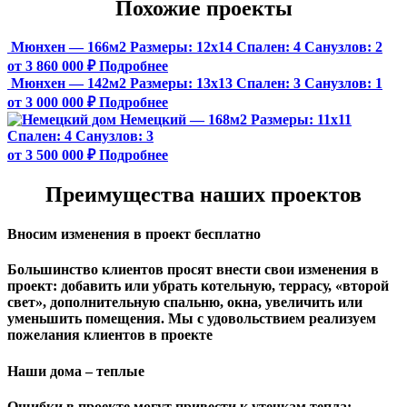
Похожие проекты
Мюнхен — 166м2
Размеры:
12х14
Спален:
4
Санузлов:
2
от 3 860 000 ₽
Подробнее
Мюнхен — 142м2
Размеры:
13х13
Спален:
3
Санузлов:
1
от 3 000 000 ₽
Подробнее
Немецкий — 168м2
Размеры:
11х11
Спален:
4
Санузлов:
3
от 3 500 000 ₽
Подробнее
Преимущества наших проектов
Вносим изменения в проект бесплатно
Большинство клиентов просят внести свои изменения в
проект: добавить или убрать котельную, террасу, «второй
свет», дополнительную спальню, окна, увеличить или
уменьшить помещения. Мы с удовольствием реализуем
пожелания клиентов в проекте
Наши дома – теплые
Ошибки в проекте могут привести к утечкам тепла: