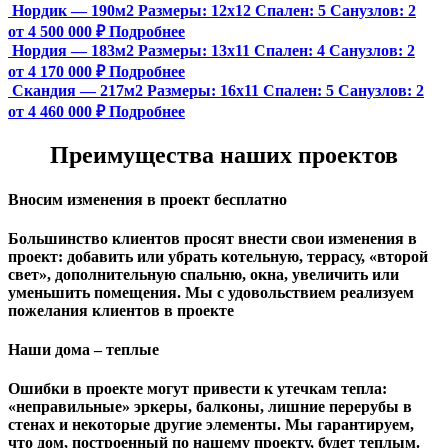
Нордик — 190м2
Размеры:
12х12
Спален:
5
Санузлов:
2
от 4 500 000 ₽
Подробнее
Нордия — 183м2
Размеры:
13х11
Спален:
4
Санузлов:
2
от 4 170 000 ₽
Подробнее
Скандия — 217м2
Размеры:
16х11
Спален:
5
Санузлов:
2
от 4 460 000 ₽
Подробнее
Преимущества наших проектов
Вносим изменения в проект бесплатно
Большинство клиентов просят внести свои изменения в
проект: добавить или убрать котельную, террасу, «второй
свет», дополнительную спальню, окна, увеличить или
уменьшить помещения. Мы с удовольствием реализуем
пожелания клиентов в проекте
Наши дома – теплые
Ошибки в проекте могут привести к утечкам тепла:
«неправильные» эркеры, балконы, лишние перерубы в
стенах и некоторые другие элементы. Мы гарантируем,
чтo дом, построенный по нашему проекту, будет теплым.