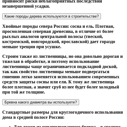
привносит риски неблагоприятных последствий
незавершенной усадки.
Какие породы дерева используются в строительстве?
Хвойные породы севера России: сосна и ель. Плотная,
просмоленная северная древесина, в отличие от более
рыхлых аналогов центральной полосы (твеской,
костромской, новгородской, ярославской) дает гораздо
меньше трещин при усушке.
Строим также из лиственницы, но она довольно дорогая и
тяжелая в обработке, и поэтому использование
лиственницы чаще ограничивается подкладной доской,
так как свойство лиственицы меньше подвергаться
гниению легко заменяется использованием современных
средств защиты сосны или ели. К тому же лиственица
более плотная, а значит сруб из нее будет более холодный
при той же толщине.
Бревна какого диаметра вы используете?
Стандартные размеры для круглогодичного использвания
дома в средней полосе России:
Для домов из оцилиндрованного бревна – в среднем