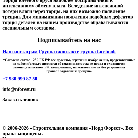
Торцы клееного бруса наиболее восприимчивы к
интенсивному обмену влаги. Вследствие интенсивной
потери влаги через торцы, на них возможно появление
трещин. Для минимизации появления подобных дефектов
торцы деталей на нашем производстве обрабатываются
специальным составом.
Подписывайтесь на нас
Наш инстаграм
Группа вконтакте
группа facebook
*Cогласно статье 1259 ГК РФ все проекты, чертежи и изображения, представленные
на сайте nforest.ru являются объектами авторского права и охраняются
законодательством РФ. копирование, использование их без разрешения
правообладателя запрещено.
+7 930 999 87 50
info@nforest.ru
Заказать звонок
Политика конфиденциальности
Согласие на обработку персональных данных
© 2006-2026 «Строительная компания «Норд Форест». Все
права защищены.