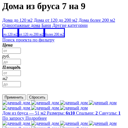
Дома из бруса 7 на 9
Дома до 120 м2
Дома от 120 до 200 м2
Дома более 200 м2
Одноэтажные дома
Бани
Другие категории
до 120 м2
от 120 до 200 м2
более 200 м2
Поиск проекта по фильтру
Цена
руб.
Площадь
м2
Применить
Сбросить
Дом из бруса — 51 м2
Размеры:
6х10
Спальни:
2
Санузлы:
1
По запросу
Подробнее