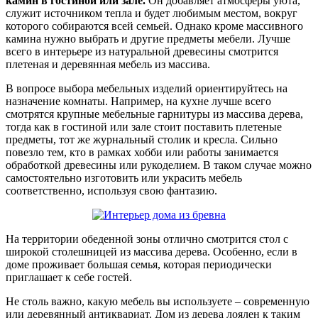
камин в гостиной или зале.
Он добавляет атмосферы уюта,
служит источником тепла и будет любимым местом, вокруг
которого собираются всей семьей. Однако кроме массивного
камина нужно выбрать и другие предметы мебели. Лучше
всего в интерьере из натуральной древесины смотрится
плетеная и деревянная мебель из массива.
В вопросе выбора мебельных изделий ориентируйтесь на
назначение комнаты. Например, на кухне лучше всего
смотрятся крупные мебельные гарнитуры из массива дерева,
тогда как в гостиной или зале стоит поставить плетеные
предметы, тот же журнальный столик и кресла. Сильно
повезло тем, кто в рамках хобби или работы занимается
обработкой древесины или рукоделием. В таком случае можно
самостоятельно изготовить или украсить мебель
соответственно, используя свою фантазию.
На территории обеденной зоны отлично смотрится стол с
широкой столешницей из массива дерева. Особенно, если в
доме проживает большая семья, которая периодически
приглашает к себе гостей.
Не столь важно, какую мебель вы используете – современную
или деревянный антиквариат. Дом из дерева лоялен к таким