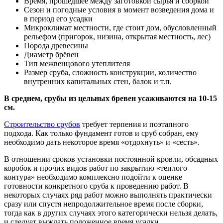
Время, прошедшее между заготовкой сырья и сборкой
Сезон и погодные условия в момент возведения дома и
в период его усадки
Микроклимат местности, где стоит дом, обусловленный
рельефом (пригорок, низина, открытая местность, лес)
Порода древесины
Диаметр брёвен
Тип межвенцового утеплителя
Размер сруба, сложность конструкции, количество
внутренних капитальных стен, балок и т.п.
В среднем, срубы из цельных бревен усаживаются на 10-15
см.
Строительство срубов
требует терпения и поэтапного
подхода. Как только фундамент готов и сруб собран, ему
необходимо дать некоторое время «отдохнуть» и «сесть».
В отношении сроков установки постоянной кровли, обсадных
коробок и прочих видов работ по закрытию «теплого
контура» необходимо комплексно подойти к оценке
готовности конкретного сруба к проведению работ. В
некоторых случаях ряд работ можно выполнять практически
сразу или спустя непродолжительное время после сборки,
тогда как в других случаях этого категорически нельзя делать,
и следует выждать положенное время усадки.