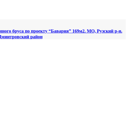
ного бруса по проекту “Бавария” 169м2. МО, Рузский р-н.
 Дмиитровский район