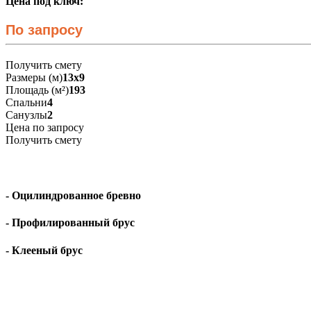
Цена под ключ:
По запросу
Получить смету
Размеры (м)
13х9
Площадь (м²)
193
Спальни
4
Санузлы
2
Цена по запросу
Получить смету
- Оцилиндрованное бревно
- Профилированный брус
- Клееный брус