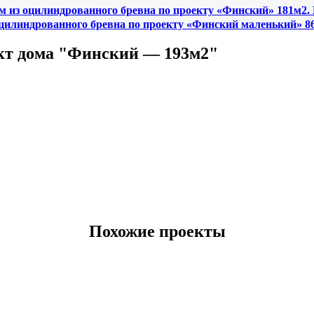
м из оцилиндрованного бревна по проекту «Финский» 181м2.
цилиндрованного бревна по проекту «Финский маленький» 86
кт дома "Финский — 193м2"
Похожие проекты