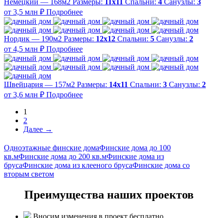
Немецкий — 168м2
Размеры:
11х11
Спальни:
4
Санузлы:
3
от 3,5 млн ₽
Подробнее
Нордик — 190м2
Размеры:
12х12
Спальни:
5
Санузлы:
2
от 4,5 млн ₽
Подробнее
Швейцария — 157м2
Размеры:
14х11
Спальни:
3
Санузлы:
2
от 3,6 млн ₽
Подробнее
1
2
Далее →
Одноэтажные финские дома
Финские дома до 100
кв.м
Финские дома до 200 кв.м
Финские дома из
бруса
Финские дома из клееного бруса
Финские дома со
вторым светом
Преимущества наших проектов
Вносим изменения в проект бесплатно