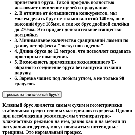
прилегания бруса. Такой профиль полностью
исключает появление щелей и продувание.
2. В отличие от большинства конкурентов, мы
можем делать брус не только высотой 140мм, но и
высокий брус 185мм, а так же брус двойной склейки
до 270мм. Это придаёт дополительное изящество
постройке.
3. Минимальное количество сращиваний ламели по
длине, нет эффекта "лоскутного одеяла".
4. Длина бруса до 12 метров, что позволяет создавать
просторные помещения.
5. Возможность применения эксклюзивного Т-
образного соединение бруса без выпуска из чаши
наружу.
6. Зарезка чашек под любым углом, а не только 90
градусов.
Трескается ли клееный брус?
Клееный брус является самым сухим и геометрически
стабильным среди стеновых материалов из дерева. Однако
при несоблюдении рекомендуемых температурно-
влажностных режимов на нём, равно как и на мебели из
натурального дерева, могут появляться нитевидные
трещины. Это нормальный процесс.