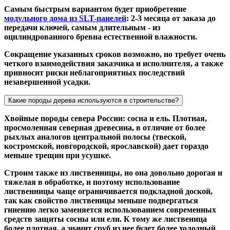
Самым быстрым вариантом будет приобретение
модульного дома из SLT-панелей
: 2-3 месяца от заказа до
передачи ключей, самым длительным - из
оцилиндрованного бревна естественной влажности.
Сокращение указанных сроков возможно, но требует очень
четкого взаимодействия заказчика и исполнителя, а также
привносит риски неблагоприятных последствий
незавершенной усадки.
Какие породы дерева используются в строительстве?
Хвойные породы севера России: сосна и ель. Плотная,
просмоленная северная древесина, в отличие от более
рыхлых аналогов центральной полосы (твеской,
костромской, новгородской, ярославской) дает гораздо
меньше трещин при усушке.
Строим также из лиственницы, но она довольно дорогая и
тяжелая в обработке, и поэтому использование
лиственницы чаще ограничивается подкладной доской,
так как свойство лиственицы меньше подвергаться
гниению легко заменяется использованием современных
средств защиты сосны или ели. К тому же лиственица
более плотная, а значит сруб из нее будет более холодный