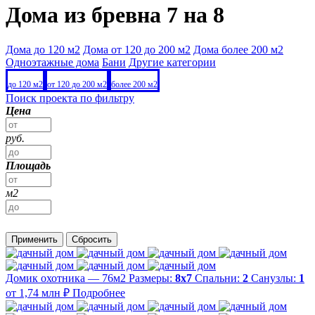
Дома из бревна 7 на 8
Дома до 120 м2
Дома от 120 до 200 м2
Дома более 200 м2
Одноэтажные дома
Бани
Другие категории
до 120 м2
от 120 до 200 м2
более 200 м2
Поиск проекта по фильтру
Цена
руб.
Площадь
м2
Применить
Сбросить
Домик охотника — 76м2
Размеры:
8х7
Спальни:
2
Санузлы:
1
от 1,74 млн ₽
Подробнее