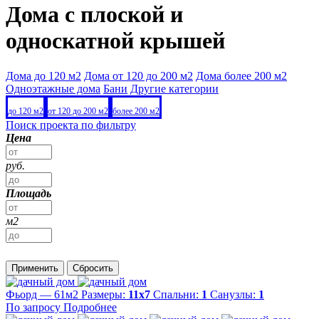
Дома с плоской и
односкатной крышей
Дома до 120 м2
Дома от 120 до 200 м2
Дома более 200 м2
Одноэтажные дома
Бани
Другие категории
до 120 м2
от 120 до 200 м2
более 200 м2
Поиск проекта по фильтру
Цена
руб.
Площадь
м2
Применить
Сбросить
Фьорд — 61м2
Размеры:
11х7
Спальни:
1
Санузлы:
1
По запросу
Подробнее